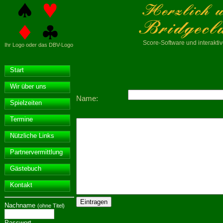
Score-Software
und interakt
Ihr Logo oder das DBV-Logo
Start
Wir über uns
Name:
Spielzeiten
Termine
Nützliche Links
Partnervermittlung
Gästebuch
Kontakt
Nachname
(ohne Titel)
Passwort