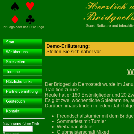
Score-Software
und interakt
Ihr Logo oder das DBV-Logo
Start
Demo-Erläuterung:
Stellen Sie sich näher vor ...
Wir über uns
Spielzeiten
W
Termine
Nützliche Links
Der Bridgeclub Demostadt wurde im Janua
Tradition zurück.
Partnervermittlung
Heute hat er 180 Erstmitglieder und 20 Zwe
Es gibt zwei wöchentliche Spieltermine, 
Gästebuch
Darüber hinaus finden in jedem Jahr folge
Kontakt
Freundschaftsturnier mit dem Bridg
Sommerfest mit Turnier
Nachname
(ohne Titel)
Weihanachtsfeier
Clubmeisterschaft Mixed
Passwort