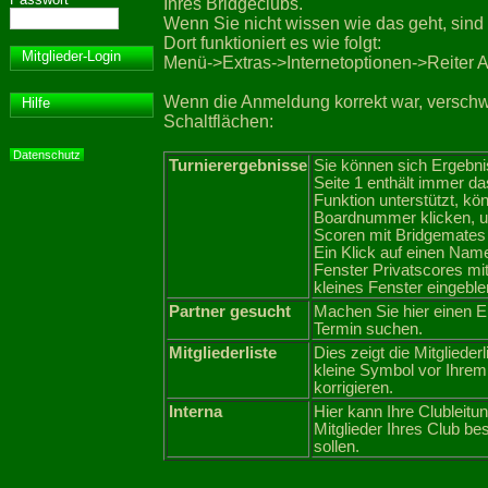
Ihres Bridgeclubs.
Wenn Sie nicht wissen wie das geht, sind 
Dort funktioniert es wie folgt:
Mitglieder-Login
Menü->Extras->Internetoptionen->Reiter 
Wenn die Anmeldung korrekt war, verschw
Hilfe
Schaltflächen:
Datenschutz
Turnierergebnisse
Sie können sich Ergebni
Seite 1 enthält immer d
Funktion unterstützt, kö
Boardnummer klicken, u
Scoren mit Bridgemates 
Ein Klick auf einen Nam
Fenster Privatscores mi
kleines Fenster eingeble
Partner gesucht
Machen Sie hier einen E
Termin suchen.
Mitgliederliste
Dies zeigt die Mitglieder
kleine Symbol vor Ihrem
korrigieren.
Interna
Hier kann Ihre Clubleitu
Mitglieder Ihres Club b
sollen.