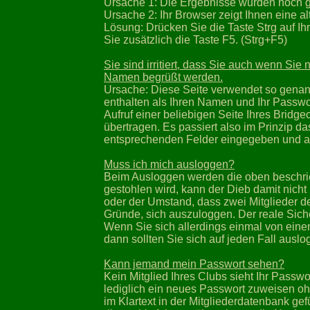
Ursache 1: Die Ergebnisse wurden noch ga
Ursache 2: Ihr Browser zeigt Ihnen eine al
Lösung: Drücken Sie die Taste Strg auf Ihr
Sie zusätzlich die Taste F5. (Strg+F5)
Sie sind irritiert, dass Sie auch wenn Sie
Namen begrüßt werden.
Ursache: Diese Seite verwendet so genann
enthalten als Ihren Namen und Ihr Passw
Aufruf einer beliebigen Seite Ihres Bri
übertragen. Es passiert also im Prinzip da
entsprechenden Felder eingegeben und auf
Muss ich mich ausloggen?
Beim Ausloggen werden die oben beschri
gestohlen wird, kann der Dieb damit nicht
oder der Umstand, dass zwei Mitglieder d
Gründe, sich auszuloggen. Der reale Siche
Wenn Sie sich allerdings einmal von einem
dann sollten Sie sich auf jeden Fall auslo
Kann jemand mein Passwort sehen?
Kein Mitglied Ihres Clubs sieht Ihr Passwo
lediglich ein neues Passwort zuweisen oh
im Klartext in der Mitgliederdatenbank gefü