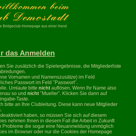
ive Bridgeclub-Homepage aus einer Hand
für das Anmelden
n Sie zusätzlich die Spielergebnisse, die Mitgliederliste
rabredungen.
hne Vornamen und Namenszusätze) im Feld
iches Passwort im Feld "Passwort".
lle. Umlaute bitte
nicht
auflösen. Wenn Ihr Name also
 genau so und
nicht
"Mueller". Klicken Sie dann auf
Eingabe-Taste.
h bitte an Ihre Clubleitung. Diese kann neue Mitglieder
.
deaktiviert haben, so müssen Sie sich auf diesem
es nehmen Ihnen in diesem Fall die Arbeit in Zukunft
len Probleme die sogar eine Neuanmeldung unmöglich
kies im Browser oder nur die Cookies der Homepage