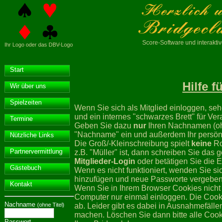
Score-Software
und interakt
Ihr Logo oder das DBV-Logo
Start
Hilfe 
Wir über uns
Spielzeiten
Wenn Sie sich als Mitglied einloggen, sehe
und ein internes "schwarzes Brett" für Ve
Termine
Geben Sie dazu
nur
Ihren Nachnamen (o
"Nachname" ein und außerdem Ihr persönl
Nützliche Links
Die Groß/-Kleinschreibung spielt
keine
Ro
Partnervermittlung
z.B. "Müller" ist, dann schreiben Sie das
Mitglieder-Login
oder betätigen Sie die 
Gästebuch
Wenn es nicht funktioniert, wenden Sie sic
hinzufügen und neue Passworte vergeben
Kontakt
Wenn Sie in Ihrem Browser Cookies nicht 
Computer nur einmal einloggen. Die Cooki
Nachname
ab. Leider gibt es dabei in Ausnahmefäl
(ohne Titel)
machen. Löschen Sie dann bitte alle Coo
Passwort