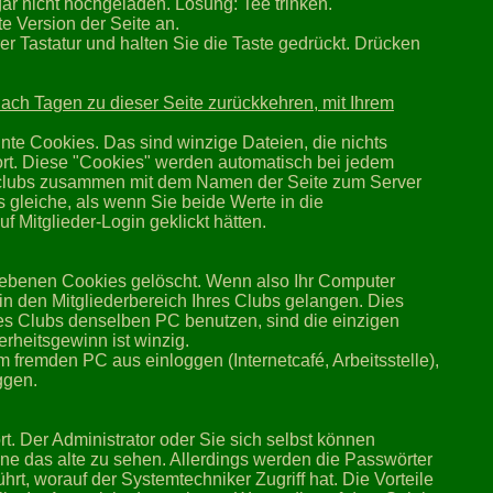
r nicht hochgeladen. Lösung: Tee trinken.
te Version der Seite an.
er Tastatur und halten Sie die Taste gedrückt. Drücken
 nach Tagen zu dieser Seite zurückkehren, mit Ihrem
te Cookies. Das sind winzige Dateien, die nichts
ort. Diese "Cookies" werden automatisch bei jedem
dgeclubs zusammen mit dem Namen der Seite zum Server
s gleiche, als wenn Sie beide Werte in die
 Mitglieder-Login geklickt hätten.
ebenen Cookies gelöscht. Wenn also Ihr Computer
 in den Mitgliederbereich Ihres Clubs gelangen. Dies
es Clubs denselben PC benutzen, sind die einzigen
rheitsgewinn ist winzig.
 fremden PC aus einloggen (Internetcafé, Arbeitsstelle),
ggen.
rt. Der Administrator oder Sie sich selbst können
ne das alte zu sehen. Allerdings werden die Passwörter
hrt, worauf der Systemtechniker Zugriff hat. Die Vorteile