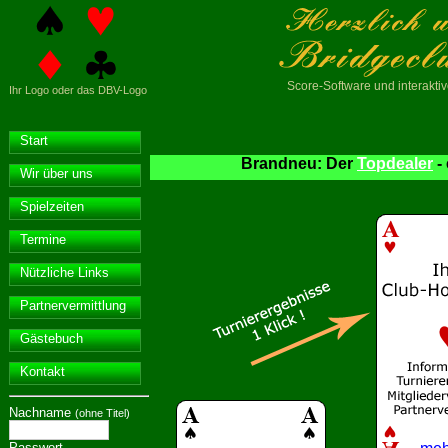
Score-Software
und interakt
Ihr Logo oder das DBV-Logo
Start
Brandneu: Der
Topdealer
-
Wir über uns
Spielzeiten
Termine
Nützliche Links
Partnervermittlung
Gästebuch
Kontakt
Nachname
(ohne Titel)
Passwort