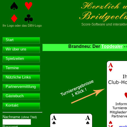
Score-Software
und interakt
Ihr Logo oder das DBV-Logo
Start
Brandneu: Der
Topdealer
-
Wir über uns
Spielzeiten
Termine
Nützliche Links
Partnervermittlung
Gästebuch
Kontakt
Nachname
(ohne Titel)
Passwort