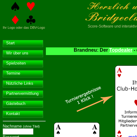
Score-Software
und interakt
Ihr Logo oder das DBV-Logo
Start
Brandneu: Der
Topdealer
-
Wir über uns
Spielzeiten
Termine
Nützliche Links
Partnervermittlung
Gästebuch
Kontakt
Nachname
(ohne Titel)
Passwort